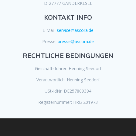
D-27777 GANDERKESEE
KONTAKT INFO
E-Mail:
service@ascora.de
Presse:
presse@ascora.de
RECHTLICHE BEDINGUNGEN
Geschäftsführer: Henning Seedorf
Verantwortlich: Henning Seedorf
USt-IdNr: DE257809394
Registernummer: HRB 201973